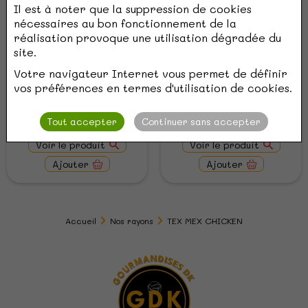
Il est à noter que la suppression de cookies
nécessaires au bon fonctionnement de la
réalisation provoque une utilisation dégradée du
Ognions ring
Cheese Nuggets
site.
Votre navigateur Internet vous permet de définir
3,00 €
4,00 €
vos préférences en termes d'utilisation de cookies.
Vendu par 10 pièces
Vendu par lots de 5
pièces
Tout accepter
Continuer sans accepter
Voir le produit
Voir le produit
Ajouter
Ajouter
Accueil
Nos rayons
TEX MEX CHICKEN