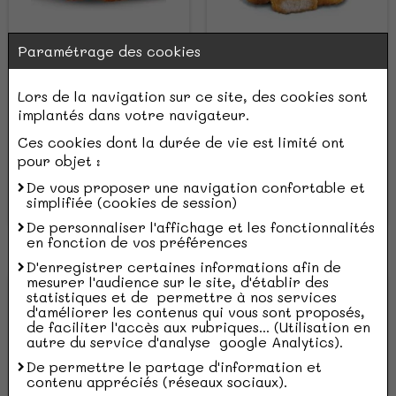
Paramétrage des cookies
Tenders nature
Nuggets de poulet
Lors de la navigation sur ce site, des cookies sont
implantés dans votre navigateur.
6,50 €
3,00 €
Ces cookies dont la durée de vie est limité ont
Vendu par 5 pièces
Vendu par 5
pour objet :
De vous proposer une navigation confortable et
Voir le produit
Voir le produit
simplifiée (cookies de session)
Ajouter
Ajouter
De personnaliser l'affichage et les fonctionnalités
en fonction de vos préférences
D'enregistrer certaines informations afin de
mesurer l'audience sur le site, d'établir des
statistiques et de permettre à nos services
d'améliorer les contenus qui vous sont proposés,
de faciliter l'accès aux rubriques... (Utilisation en
autre du service d'analyse google Analytics).
De permettre le partage d'information et
contenu appréciés (réseaux sociaux).