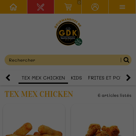
0
 PLATS
TEX MEX CHICKEN
KIDS
FRITES ET POTATOS
TEX MEX CHICKEN
6 articles listés