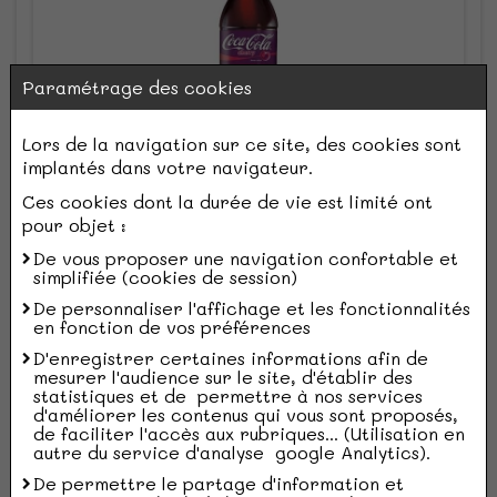
Paramétrage des cookies
Lors de la navigation sur ce site, des cookies sont
implantés dans votre navigateur.
Ces cookies dont la durée de vie est limité ont
pour objet :
Ce produit n'est pas disponible à la
De vous proposer une navigation confortable et
vente actuellement
simplifiée (cookies de session)
De personnaliser l'affichage et les fonctionnalités
en fonction de vos préférences
D'enregistrer certaines informations afin de
mesurer l'audience sur le site, d'établir des
Accueil
Nos rayons
BOISSONS SOFT & CAFÉS
statistiques et de permettre à nos services
Coca cherry 50cl
d'améliorer les contenus qui vous sont proposés,
de faciliter l'accès aux rubriques... (Utilisation en
autre du service d'analyse google Analytics).
De permettre le partage d'information et