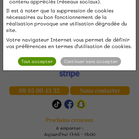
contenu appréciés (réseaux sociaux).
Il est à noter que la suppression de cookies
nécessaires au bon fonctionnement de la
réalisation provoque une utilisation dégradée du
site.
Gourmandises DK
Votre navigateur Internet vous permet de définir
2 Rue de l'Esplanade
vos préférences en termes d'utilisation de cookies.
59140
Dunkerque
Tout accepter
Continuer sans accepter
Paiement sécurisé
09 85 00 43 32
Nous contacter
Prochains créneaux
A emporter :
Aujourd'hui 17:45 - 18:00