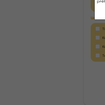
préf
C
Un dess
T
K
K
T