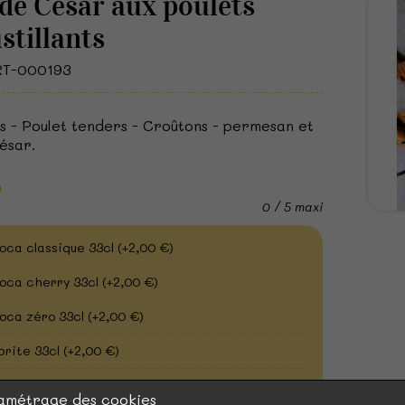
de César aux poulets
stillants
ART-000193
s - Poulet tenders - Croûtons - permesan et
ésar.
n
0 / 5 maxi
oca classique 33cl
(+2,00 €)
oca cherry 33cl
(+2,00 €)
oca zéro 33cl
(+2,00 €)
prite 33cl
(+2,00 €)
rangina 33cl
(+2,00 €)
amétrage des cookies