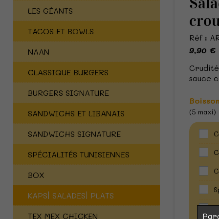
Sala
LES GÉANTS
crou
TACOS ET BOWLS
Réf : 
9,90 €
NAAN
Crudité
CLASSIQUE BURGERS
sauce c
BURGERS SIGNATURE
Boisso
(5 maxi)
SANDWICHS ET LIBANAIS
SANDWICHS SIGNATURE
C
C
SPÉCIALITÉS TUNISIENNES
C
BOX
S
KAPS| SALADES| PLATS
O
TEX MEX CHICKEN
Par