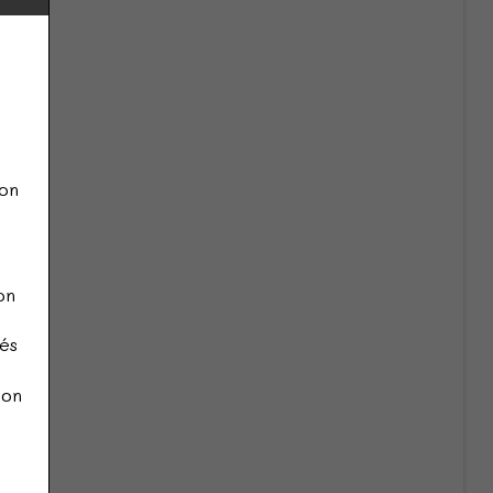
ion
on
és
bon