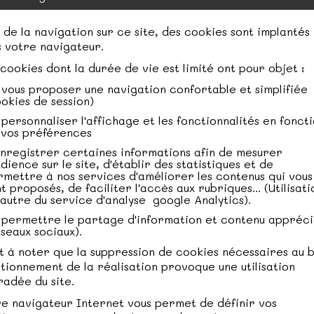
ANTA orange 33cl
(+2,00 €)
 de la navigation sur ce site, des cookies sont implantés
anta citron 33cl
(+2,00 €)
 votre navigateur.
anta fruits de dragon 33cl
(+2,00 €)
cookies dont la durée de vie est limité ont pour objet :
 vous proposer une navigation confortable et simplifiée
awaï 33cl
(+2,00 €)
okies de session)
CHWEPPES agrumes 33cl
(+2,00 €)
personnaliser l'affichage et les fonctionnalités en fonct
 vos préférences
ce Tea 33cl
(+2,00 €)
enregistrer certaines informations afin de mesurer
udience sur le site, d'établir des statistiques et de
uze tea 33cl
(+2,00 €)
rmettre à nos services d'améliorer les contenus qui vous
t proposés, de faciliter l'accès aux rubriques... (Utilisati
inute maid multifruits 33cl
(+2,00 €)
 autre du service d'analyse google Analytics).
 permettre le partage d'information et contenu appréci
au gazeuse Perrier 33cl
(+2,00 €)
seaux sociaux).
st à noter que la suppression de cookies nécessaires au 
au minérale 50CL
(+1,00 €)
tionnement de la réalisation provoque une utilisation
asis tropicale 33cl
(+2,00 €)
adée du site.
e navigateur Internet vous permet de définir vos
asis pomme cassis 33cl
(+2,00 €)