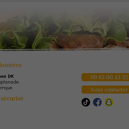
données
ses DK
09 85 00 43 32
Esplanade
erque
Nous contacter
sécurisé