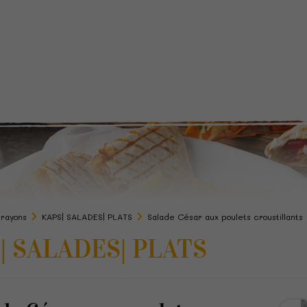
 rayons
KAPS| SALADES| PLATS
Salade César aux poulets croustillants
| SALADES| PLATS