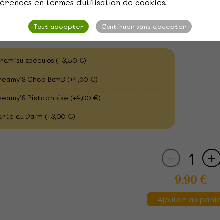
érences en termes d'utilisation de cookies.
aprisun
(+1,00 €)
Tout accepter
Continuer sans accepter
ert ?
iramisu spéculos
(+3,50 €)
reamy’S Chco BomB
(+4,00 €)
reamy’S Pistachoise
(+4,00 €)
arte au Daim
(+3,00 €)
1
9,90 €
Ajouter au pani