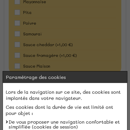
Mayonnaise
Pita
Poivre
Samouraï
Sauce cheddar
(+1,00 €)
Sauce fromagère
(+1,00 €)
Sauce Maison
Paramétrage des cookies
Crudités
Lors de la navigation sur ce site, des cookies sont
Salade
implantés dans votre navigateur.
Tomates
Ces cookies dont la durée de vie est limité ont
pour objet :
Oignons
De vous proposer une navigation confortable et
Oignons frits
simplifiée (cookies de session)