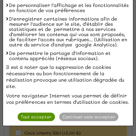
De personnaliser l'affichage et les fonctionnalités
Cornichons
en fonction de vos préférences
Olives
D'enregistrer certaines informations afin de
mesurer l'audience sur le site, d'établir des
statistiques et de permettre à nos services
Poivrons
d'améliorer les contenus qui vous sont proposés,
de faciliter l'accès aux rubriques... (Utilisation en
Piment jalapeno
autre du service d'analyse google Analytics).
De permettre le partage d'information et
ŒUF
contenu appréciés (réseaux sociaux).
(1 requis)
Il est à noter que la suppression de cookies
nécessaires au bon fonctionnement de la
AVEC ŒUF
réalisation provoque une utilisation dégradée du
site.
SANS ŒUF
Votre navigateur Internet vous permet de définir
vos préférences en termes d'utilisation de cookies.
Boisson
(5 maxi)
0 / 5 maxi
Tout accepter
Continuer sans accepter
Coca classique 33cl
(+2,00 €)
Coca cherry 33cl
(+2,00 €)